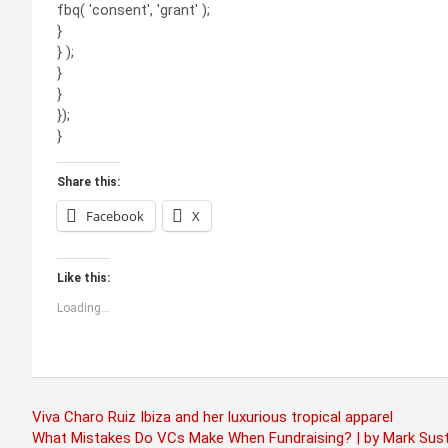
fbq( 'consent', 'grant' );
}
} );
}
}
});
}
Share this:
Facebook
X
Like this:
Loading...
Post
Viva Charo Ruiz Ibiza and her luxurious tropical apparel
What Mistakes Do VCs Make When Fundraising? | by Mark Sus