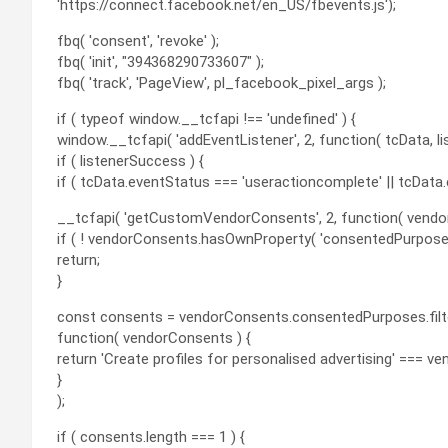
'https://connect.facebook.net/en_US/fbevents.js');
fbq( 'consent', 'revoke' );
fbq( 'init', "394368290733607" );
fbq( 'track', 'PageView', pl_facebook_pixel_args );
if ( typeof window.__tcfapi !== 'undefined' ) {
window.__tcfapi( 'addEventListener', 2, function( tcData, l
if ( listenerSuccess ) {
if ( tcData.eventStatus === 'useractioncomplete' || tcData.
__tcfapi( 'getCustomVendorConsents', 2, function( vendo
if ( ! vendorConsents.hasOwnProperty( 'consentedPurposes'
return;
}
const consents = vendorConsents.consentedPurposes.filt
function( vendorConsents ) {
return 'Create profiles for personalised advertising' === 
}
);
if ( consents.length === 1 ) {