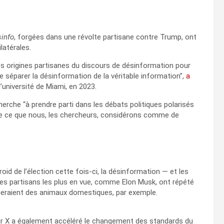
sinfo
, forgées dans une révolte partisane contre Trump, ont
latérales.
s origines partisanes du discours de désinformation pour
e séparer la désinformation de la véritable information”,
a
l’université de Miami, en 2023.
herche “à prendre parti dans les débats politiques polarisés
e de ce que nous, les chercheurs, considérons comme de
oid de l’élection cette fois-ci, la désinformation — et les
ses partisans les plus en vue, comme Elon Musk, ont répété
geraient des animaux domestiques, par exemple.
ur X a également accéléré le changement des standards du