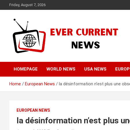
Skip
Friday, August 7, 2026
to
content
Your Source for Trending News
Ever Current News
HOMEPAGE
WORLD NEWS
USA NEWS
EUROP
Home
European News
la désinformation n’est plus une ob
EUROPEAN NEWS
la désinformation n’est plus 