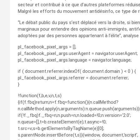
secteur et contribué à ce que d’autres plateformes réduis
Malgré les efforts du mouvement antidésinfo, ce type de 
“Le débat public du pays s’est déplacé vers la droite, si bi
marginaux pour entendre des opinions anti-immigrés, antif
adoptées par des personnes appartenant à l’élite”, analyse
pl_facebook_pixel_args = [];
pl_facebook_pixel_args.userAgent = navigator.userAgent;
pl_facebook_pixel_args.language = navigator.language;
if ( document.referrer.indexOf( document.domain ) < 0 ) {
pl_facebook_pixel_args.referrer = document.referrer;
}
!function(f,b,e,v,n,t,s)
{if(f.fbq)return;n=f.fbq=function(){n.callMethod?
n.callMethod.apply(n,arguments):n.queue.push(arguments)}
if(!f._fbq)f._fbq=n;n.push=n;n.loaded=!0;n.version='2.0';
n.queue=[];t=b.createElement(e);t.async=!0;
t.src=v;s=b.getElementsByTagName(e)[0];
s.parentNode.insertBefore(t,s)}(window, document,'script',