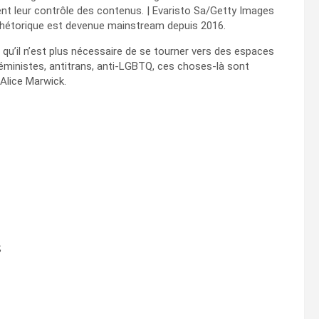
ent leur contrôle des contenus. | Evaristo Sa/Getty Images
rhétorique est devenue mainstream depuis 2016.
en qu’il n’est plus nécessaire de se tourner vers des espaces
éministes, antitrans, anti-LGBTQ, ces choses-là sont
 Alice Marwick.
;