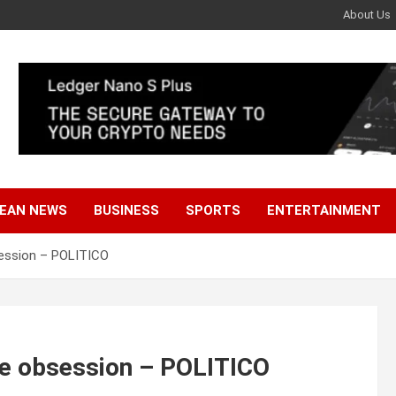
About Us
EAN NEWS
BUSINESS
SPORTS
ENTERTAINMENT
session – POLITICO
une obsession – POLITICO