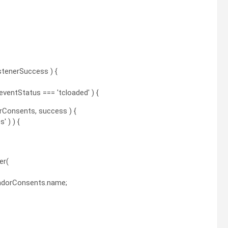
istenerSuccess ) {
eventStatus === 'tcloaded' ) {
rConsents, success ) {
 ) ) {
er(
vendorConsents.name;