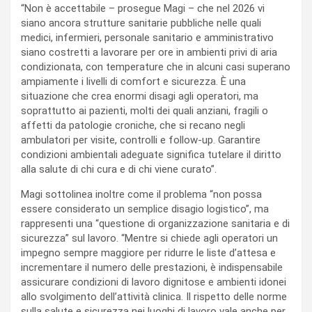
“Non è accettabile – prosegue Magi – che nel 2026 vi
siano ancora strutture sanitarie pubbliche nelle quali
medici, infermieri, personale sanitario e amministrativo
siano costretti a lavorare per ore in ambienti privi di aria
condizionata, con temperature che in alcuni casi superano
ampiamente i livelli di comfort e sicurezza. È una
situazione che crea enormi disagi agli operatori, ma
soprattutto ai pazienti, molti dei quali anziani, fragili o
affetti da patologie croniche, che si recano negli
ambulatori per visite, controlli e follow-up. Garantire
condizioni ambientali adeguate significa tutelare il diritto
alla salute di chi cura e di chi viene curato”.
Magi sottolinea inoltre come il problema “non possa
essere considerato un semplice disagio logistico”, ma
rappresenti una “questione di organizzazione sanitaria e di
sicurezza” sul lavoro. “Mentre si chiede agli operatori un
impegno sempre maggiore per ridurre le liste d’attesa e
incrementare il numero delle prestazioni, è indispensabile
assicurare condizioni di lavoro dignitose e ambienti idonei
allo svolgimento dell’attività clinica. Il rispetto delle norme
sulla salute e sicurezza nei luoghi di lavoro vale anche per