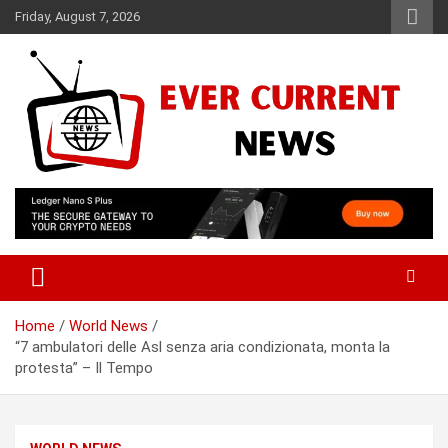
Skip
Friday, August 7, 2026
to
content
Your Source for Trending News
Ever Current News
Home
World News
“7 ambulatori delle Asl senza aria condizionata, monta la
protesta” – Il Tempo