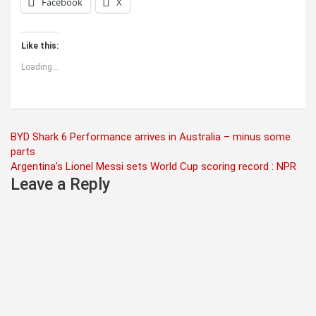
Facebook
X
Like this:
Loading...
Post
BYD Shark 6 Performance arrives in Australia – minus some
parts
navigation
Argentina’s Lionel Messi sets World Cup scoring record : NPR
Leave a Reply