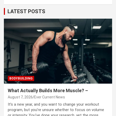
LATEST POSTS
BODYBUILDING
What Actually Builds More Muscle? –
August 7, 2026
Ever Current News
It’s a new year, and you want to change your workout
program, but you’re unsure whether to focus on volume
or intensity. You’ve done your research, yet the more