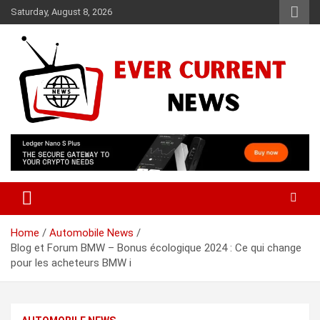
Skip
Saturday, August 8, 2026
to
content
Your Source for Trending News
Ever Current News
Home
Automobile News
Blog et Forum BMW – Bonus écologique 2024 : Ce qui change
pour les acheteurs BMW i