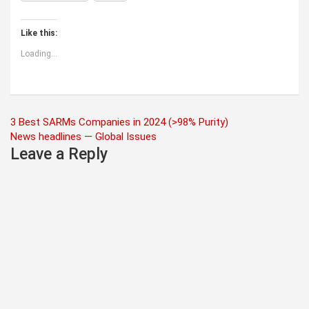
Like this:
Loading...
Post
3 Best SARMs Companies in 2024 (>98% Purity)
News headlines — Global Issues
navigation
Leave a Reply